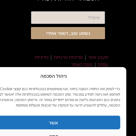
אימייל
נשמע טוב, רשמי אותי!
תקנון אתר
|
מדיניות פרטיות
|
מדיניות
עוגיות
|
מפת האתר
קוד ספק משרד הבטחון: 11038289
ניהול הסכמה
Powered by
D!Gi
כדי לספק את החוויה הטובה ביותר, אנו משתמשים בטכנולוגיות כגון קובצי kie
לאחסון ו/או גישה למידע במכשיר. מתן הסכמה לשימוש בטכנולוגיות אלה יאפשר לנו לעבד
נתונים כגון התנהגות גלישה או מזהים ייחודיים באתר זה. אי־מתן הסכמה, או משיכת
הסכמה, עלולים להשפיע לרעה על תפקודן של תכונות ופעולות מסוימות.
אשר