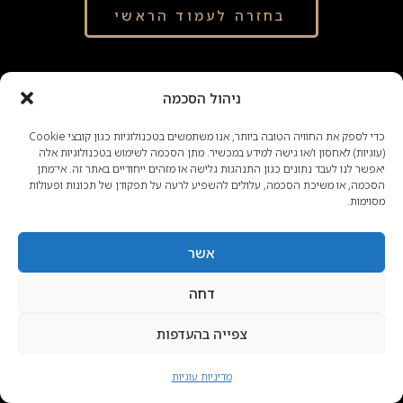
בחזרה לעמוד הראשי
תקנון אתר
|
מדיניות פרטיות
|
מדיניות
ניהול הסכמה
עוגיות
|
מפת האתר
קוד ספק משרד הבטחון: 11038289
כדי לספק את החוויה הטובה ביותר, אנו משתמשים בטכנולוגיות כגון קובצי Cookie
(עוגיות) לאחסון ו/או גישה למידע במכשיר. מתן הסכמה לשימוש בטכנולוגיות אלה
Powered by
D!Gi
יאפשר לנו לעבד נתונים כגון התנהגות גלישה או מזהים ייחודיים באתר זה. אי־מתן
הסכמה, או משיכת הסכמה, עלולים להשפיע לרעה על תפקודן של תכונות ופעולות
מסוימות.
אשר
דחה
צפייה בהעדפות
מדיניות עוגיות